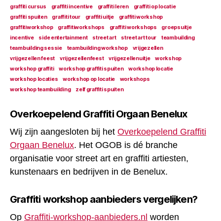
graffiti cursus
graffiti incentive
graffiti leren
graffiti op locatie
graffiti spuiten
graffiti tour
graffiti uitje
graffiti workshop
graffitiworkshop
graffitiworkshops
graffiti workshops
groepsuitje
incentive
side entertainment
street art
street art tour
teambuilding
teambuilding sessie
teambuilding workshop
vrijgezellen
vrijgezellen feest
vrijgezellenfeest
vrijgezellenuitje
workshop
workshop graffiti
workshop graffiti spuiten
workshop locatie
workshop locaties
workshop op locatie
workshops
workshop teambuilding
zelf graffiti spuiten
Overkoepelend Graffiti Orgaan Benelux
Wij zijn aangesloten bij het
Overkoepelend Graffiti
Orgaan Benelux
. Het OGOB is dé branche
organisatie voor street art en graffiti artiesten,
kunstenaars en bedrijven in de Benelux.
Graffiti workshop aanbieders vergelijken?
Op
Graffiti-workshop-aanbieders.nl
worden