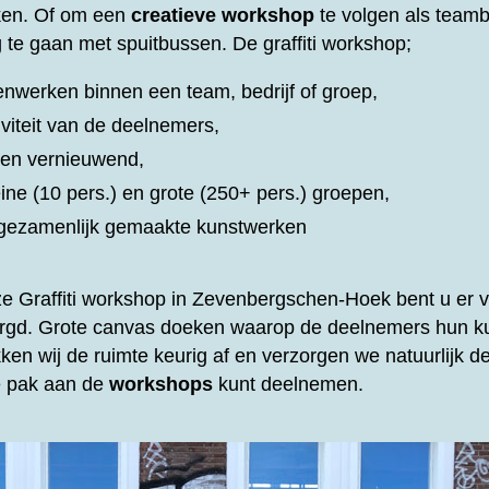
ken. Of om een
creatieve workshop
te volgen als teamb
 te gaan met spuitbussen. De graffiti workshop;
nwerken binnen een team, bedrijf of groep,
iviteit van de deelnemers,
d en vernieuwend,
eine (10 pers.) en grote (250+ pers.) groepen,
t gezamenlijk gemaakte kunstwerken
ze
Graffiti workshop in Zevenbergschen-Hoek bent u er va
zorgd. Grote canvas doeken waarop de deelnemers hun k
ken wij de ruimte keurig af en verzorgen we natuurlijk 
te pak aan de
workshops
kunt deelnemen.