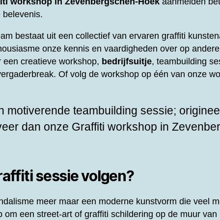
fiti workshop in Zevenbergschen-Hoek
aanmelden bet
 belevenis.
eam bestaat uit een collectief van ervaren graffiti kunst
thousiasme onze kennis en vaardigheden over op andere
or een creatieve workshop,
bedrijfsuitje
, teambuilding ses
f vergaderbreak. Of volg de workshop op één van onze wo
 motiverende teambuilding sessie; origineel
rveer dan onze
Graffiti workshop in Zevenb
ffiti sessie volgen?
 vandalisme meer maar een moderne kunstvorm die veel m
om een street-art of graffiti schildering op de muur van 