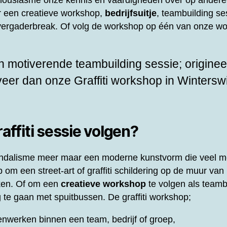
thousiasme onze kennis en vaardigheden over op andere
or een creatieve workshop,
bedrijfsuitje
, teambuilding ses
f vergaderbreak. Of volg de workshop op één van onze wo
 motiverende teambuilding sessie; origineel
rveer dan onze
Graffiti workshop in Winterswi
ffiti sessie volgen?
 vandalisme meer maar een moderne kunstvorm die veel m
om een street-art of graffiti schildering op de muur van 
ken. Of om een
creatieve workshop
te volgen als teamb
 te gaan met spuitbussen. De graffiti workshop;
nwerken binnen een team, bedrijf of groep,