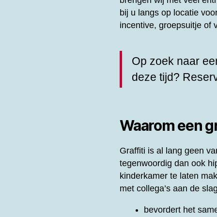
brengen wij met veel en
bij u langs op locatie vo
incentive, groepsuitje o
Op zoek naar een
deze tijd? Rese
Waarom een gra
Graffiti is al lang geen
tegenwoordig dan ook hip 
kinderkamer te laten ma
met collega’s aan de slag
bevordert het same