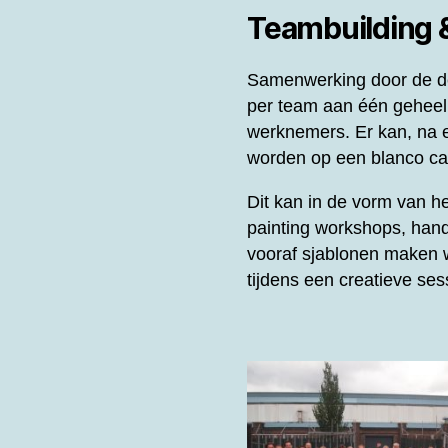
Teambuilding
Samenwerking door de de
per team aan één gehee
werknemers. Er kan, na e
worden op een blanco can
Dit kan in de vorm van 
painting workshops, hand
vooraf sjablonen maken w
tijdens een creatieve se