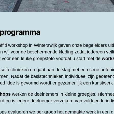
 programma
ffiti workshop in Winterswijk geven onze begeleiders uit
n wij voor de beschermende kleding zodat iedereen veili
voor een leuke groepsfoto voordat u start met de
work
se technieken en gaat aan de slag met een serie oefeni
men. Nadat de basistechnieken individueel zijn geoefend
oed idee is gevormd wordt er gezamenlijk een kunstwer
shops
werken de deelnemers in kleine groepjes. Hierme
d en is iedere deelnemer verzekerd van voldoende indi
ops evalueren we per groep het gemaakte werk in een gr