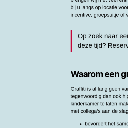
brengen wij met veel en
bij u langs op locatie vo
incentive, groepsuitje o
Op zoek naar een
deze tijd? Rese
Waarom een gra
Graffiti is al lang geen
tegenwoordig dan ook hip 
kinderkamer te laten ma
met collega’s aan de slag
bevordert het same