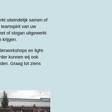
t uiteindelijk samen of
e teamspirit van uw
et of slogan uitgewerkt
 krijgen.
derworkshops en light-
rder kunnen wij ook
den. Graag tot ziens