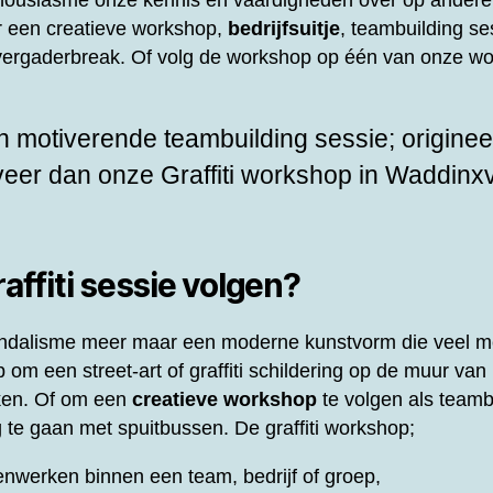
thousiasme onze kennis en vaardigheden over op andere
or een creatieve workshop,
bedrijfsuitje
, teambuilding ses
f vergaderbreak. Of volg de workshop op één van onze wo
 motiverende teambuilding sessie; origineel
rveer dan onze
Graffiti workshop in Waddinx
ffiti sessie volgen?
 vandalisme meer maar een moderne kunstvorm die veel m
om een street-art of graffiti schildering op de muur van 
ken. Of om een
creatieve workshop
te volgen als teamb
 te gaan met spuitbussen. De graffiti workshop;
nwerken binnen een team, bedrijf of groep,