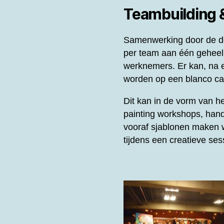
Teambuilding
Samenwerking door de de
per team aan één gehee
werknemers. Er kan, na e
worden op een blanco can
Dit kan in de vorm van 
painting workshops, hand
vooraf sjablonen maken w
tijdens een creatieve se