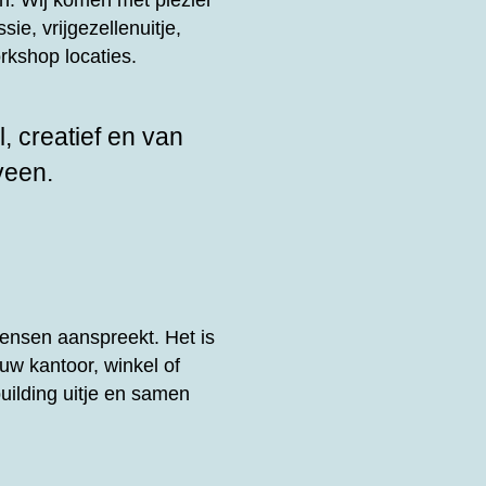
n. Wij komen met plezier
sie, vrijgezellenuitje,
rkshop locaties.
, creatief en van
veen.
ensen aanspreekt. Het is
uw kantoor, winkel of
uilding uitje en samen