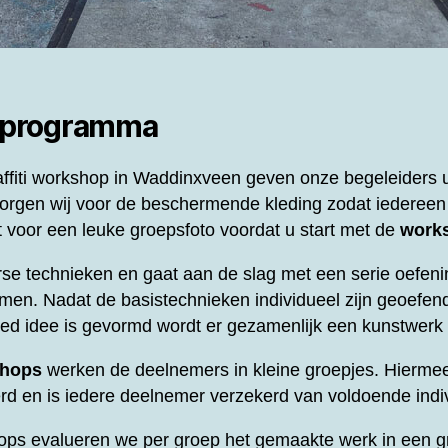
 programma
ffiti workshop in Waddinxveen geven onze begeleiders ui
orgen wij voor de beschermende kleding zodat iedereen v
voor een leuke groepsfoto voordat u start met de
work
se technieken en gaat aan de slag met een serie oefeni
men. Nadat de basistechnieken individueel zijn geoefend
oed idee is gevormd wordt er gezamenlijk een kunstwer
shops
werken de deelnemers in kleine groepjes. Hierme
d en is iedere deelnemer verzekerd van voldoende indi
ops evalueren we per groep het gemaakte werk in een gr