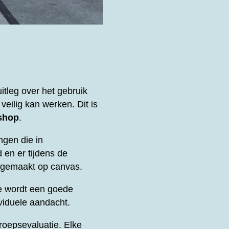
tleg over het gebruik
eilig kan werken. Dit is
shop
.
ngen die in
 en er tijdens de
k gemaakt op canvas.
e wordt een goede
viduele aandacht.
oepsevaluatie. Elke