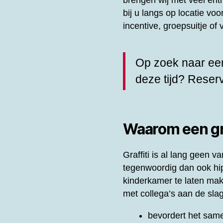
brengen wij met veel en
bij u langs op locatie vo
incentive, groepsuitje o
Op zoek naar een
deze tijd? Rese
Waarom een gra
Graffiti is al lang geen
tegenwoordig dan ook hip 
kinderkamer te laten ma
met collega’s aan de slag
bevordert het same