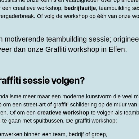
thousiasme onze kennis en vaardigheden over op andere
or een creatieve workshop,
bedrijfsuitje
, teambuilding ses
f vergaderbreak. Of volg de workshop op één van onze wo
 motiverende teambuilding sessie; origineel
rveer dan onze
Graffiti workshop in Effen.
ffiti sessie volgen?
 vandalisme meer maar een moderne kunstvorm die veel m
om een street-art of graffiti schildering op de muur van 
ken. Of om een
creatieve workshop
te volgen als teamb
 te gaan met spuitbussen. De graffiti workshop;
nwerken binnen een team, bedrijf of groep,