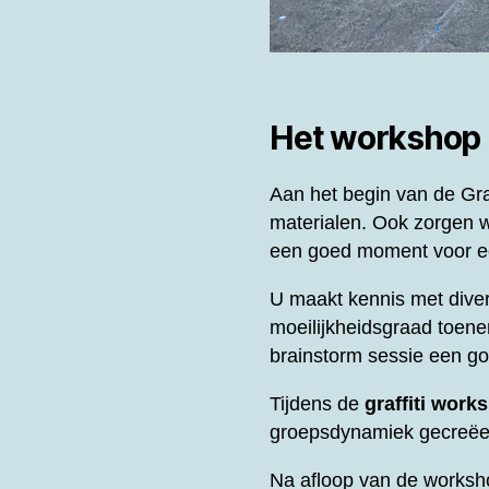
Het workshop
Aan het begin van de
Gra
materialen. Ook zorgen w
een goed moment voor ee
U maakt kennis met diver
moeilijkheidsgraad toene
brainstorm sessie een g
Tijdens de
graffiti work
groepsdynamiek gecreëer
Na afloop van de worksh