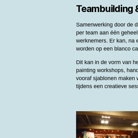
Teambuilding
Samenwerking door de de
per team aan één gehee
werknemers. Er kan, na e
worden op een blanco can
Dit kan in de vorm van 
painting workshops, hand
vooraf sjablonen maken w
tijdens een creatieve se