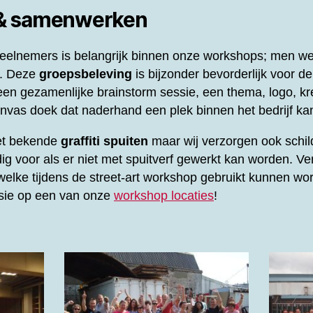
 & samenwerken
elnemers is belangrijk binnen onze workshops; men werk
l. Deze
groepsbeleving
is bijzonder bevorderlijk voor d
en gezamenlijke brainstorm sessie, een thema, logo, kre
vas doek dat naderhand een plek binnen het bedrijf kan
het bekende
graffiti spuiten
maar wij verzorgen ook schil
ig voor als er niet met spuitverf gewerkt kan worden. Ve
elke tijdens de street-art workshop gebruikt kunnen wor
ssie op een van onze
workshop locaties
!