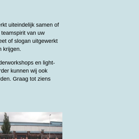
t uiteindelijk samen of
e teamspirit van uw
et of slogan uitgewerkt
 krijgen.
derworkshops en light-
rder kunnen wij ook
den. Graag tot ziens