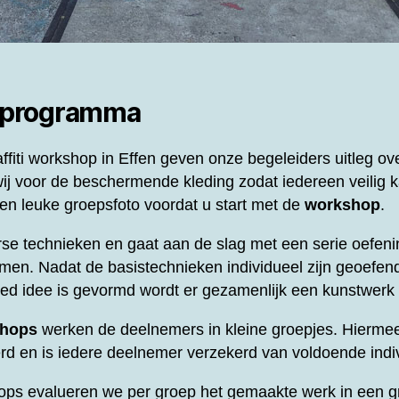
 programma
ffiti workshop in Effen geven onze begeleiders uitleg ov
ij voor de beschermende kleding zodat iedereen veilig k
n leuke groepsfoto voordat u start met de
workshop
.
se technieken en gaat aan de slag met een serie oefeni
men. Nadat de basistechnieken individueel zijn geoefend
oed idee is gevormd wordt er gezamenlijk een kunstwer
shops
werken de deelnemers in kleine groepjes. Hierme
d en is iedere deelnemer verzekerd van voldoende indi
ops evalueren we per groep het gemaakte werk in een gr