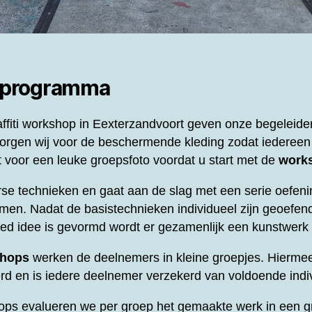
 programma
ffiti workshop in Eexterzandvoort geven onze begeleider
orgen wij voor de beschermende kleding zodat iedereen v
voor een leuke groepsfoto voordat u start met de
work
se technieken en gaat aan de slag met een serie oefeni
men. Nadat de basistechnieken individueel zijn geoefend
oed idee is gevormd wordt er gezamenlijk een kunstwer
shops
werken de deelnemers in kleine groepjes. Hierme
d en is iedere deelnemer verzekerd van voldoende indi
ops evalueren we per groep het gemaakte werk in een gr