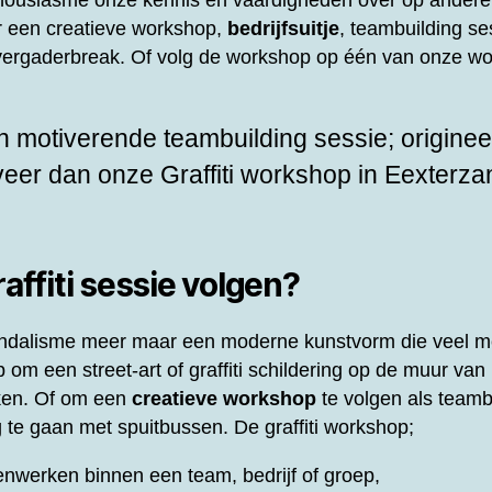
thousiasme onze kennis en vaardigheden over op andere
or een creatieve workshop,
bedrijfsuitje
, teambuilding ses
f vergaderbreak. Of volg de workshop op één van onze wo
 motiverende teambuilding sessie; origineel
rveer dan onze
Graffiti workshop in Eexterza
ffiti sessie volgen?
 vandalisme meer maar een moderne kunstvorm die veel m
om een street-art of graffiti schildering op de muur van 
ken. Of om een
creatieve workshop
te volgen als teamb
 te gaan met spuitbussen. De graffiti workshop;
nwerken binnen een team, bedrijf of groep,