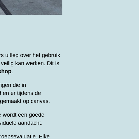
s uitleg over het gebruik
eilig kan werken. Dit is
shop
.
ngen die in
 en er tijdens de
k gemaakt op canvas.
e wordt een goede
viduele aandacht.
oepsevaluatie. Elke