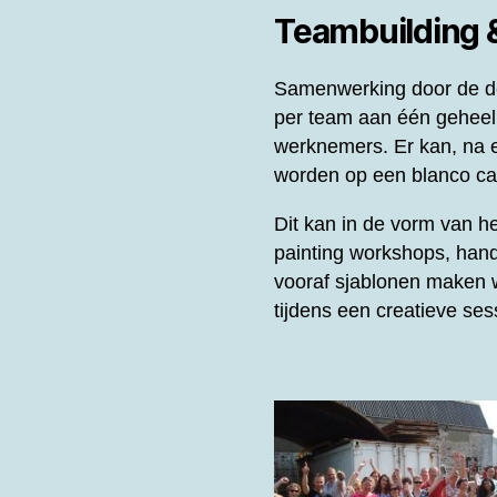
Teambuilding
Samenwerking door de de
per team aan één gehee
werknemers. Er kan, na e
worden op een blanco can
Dit kan in de vorm van 
painting workshops, hand
vooraf sjablonen maken w
tijdens een creatieve se