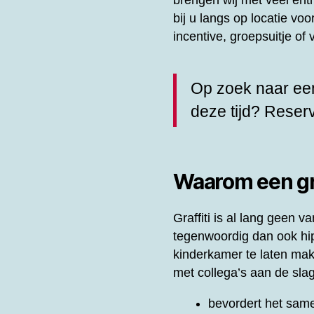
brengen wij met veel en
bij u langs op locatie vo
incentive, groepsuitje o
Op zoek naar een
deze tijd? Rese
Waarom een gra
Graffiti is al lang geen
tegenwoordig dan ook hip 
kinderkamer te laten ma
met collega’s aan de slag
bevordert het same