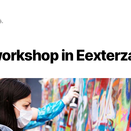
ë.
 workshop in Eexter