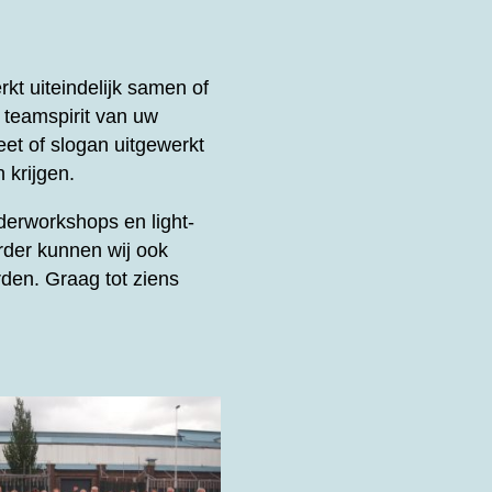
t uiteindelijk samen of
e teamspirit van uw
et of slogan uitgewerkt
 krijgen.
derworkshops en light-
rder kunnen wij ook
den. Graag tot ziens