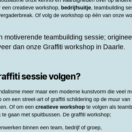
thousiasme onze kennis en vaardigheden over op andere
or een creatieve workshop,
bedrijfsuitje
, teambuilding ses
f vergaderbreak. Of volg de workshop op één van onze wo
 motiverende teambuilding sessie; origineel
rveer dan onze
Graffiti workshop in Daarle.
ffiti sessie volgen?
 vandalisme meer maar een moderne kunstvorm die veel m
om een street-art of graffiti schildering op de muur van 
ken. Of om een
creatieve workshop
te volgen als teamb
 te gaan met spuitbussen. De graffiti workshop;
nwerken binnen een team, bedrijf of groep,