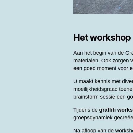
Het workshop
Aan het begin van de
Gra
materialen. Ook zorgen w
een goed moment voor ee
U maakt kennis met diver
moeilijkheidsgraad toene
brainstorm sessie een g
Tijdens de
graffiti work
groepsdynamiek gecreëer
Na afloop van de worksh