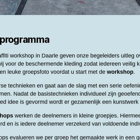
 programma
ffiti workshop in Daarle geven onze begeleiders uitleg o
ij voor de beschermende kleding zodat iedereen veilig k
n leuke groepsfoto voordat u start met de
workshop
.
se technieken en gaat aan de slag met een serie oefeni
men. Nadat de basistechnieken individueel zijn geoefend
oed idee is gevormd wordt er gezamenlijk een kunstwer
shops
werken de deelnemers in kleine groepjes. Hierme
d en is iedere deelnemer verzekerd van voldoende indi
ops evalueren we per groep het gemaakte werk in een gr