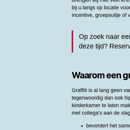
brengen wij met veel en
bij u langs op locatie vo
incentive, groepsuitje o
Op zoek naar een
deze tijd? Rese
Waarom een gra
Graffiti is al lang geen
tegenwoordig dan ook hip 
kinderkamer te laten ma
met collega’s aan de slag
bevordert het same