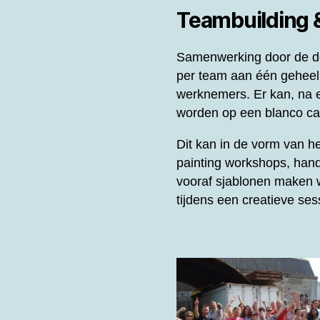
Teambuilding
Samenwerking door de de
per team aan één gehee
werknemers. Er kan, na e
worden op een blanco can
Dit kan in de vorm van 
painting workshops, hand
vooraf sjablonen maken w
tijdens een creatieve se