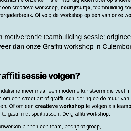
thousiasme onze kennis en vaardigheden over op andere
or een creatieve workshop,
bedrijfsuitje
, teambuilding ses
f vergaderbreak. Of volg de workshop op één van onze wo
 motiverende teambuilding sessie; origineel
rveer dan onze
Graffiti workshop in Culembo
ffiti sessie volgen?
 vandalisme meer maar een moderne kunstvorm die veel m
om een street-art of graffiti schildering op de muur van 
ken. Of om een
creatieve workshop
te volgen als teamb
 te gaan met spuitbussen. De graffiti workshop;
nwerken binnen een team, bedrijf of groep,