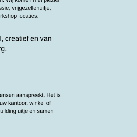
n. Wij komen met plezier
sie, vrijgezellenuitje,
rkshop locaties.
, creatief en van
rg.
ensen aanspreekt. Het is
uw kantoor, winkel of
uilding uitje en samen