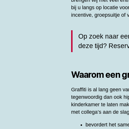
brengen wij met veel en
bij u langs op locatie vo
incentive, groepsuitje o
Op zoek naar een
deze tijd? Rese
Waarom een gra
Graffiti is al lang geen
tegenwoordig dan ook hip 
kinderkamer te laten ma
met collega’s aan de slag
bevordert het same