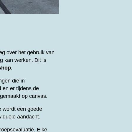
eg over het gebruik van
g kan werken. Dit is
shop
.
ngen die in
 en er tijdens de
k gemaakt op canvas.
e wordt een goede
viduele aandacht.
oepsevaluatie. Elke