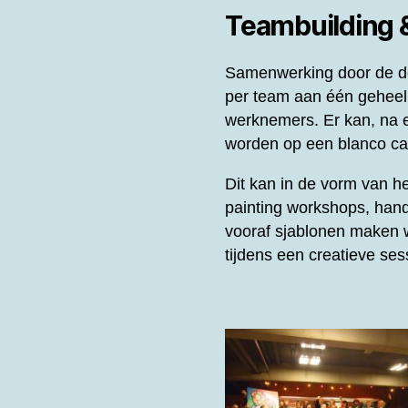
Teambuilding
Samenwerking door de de
per team aan één gehee
werknemers. Er kan, na e
worden op een blanco can
Dit kan in de vorm van 
painting workshops, hand
vooraf sjablonen maken w
tijdens een creatieve se