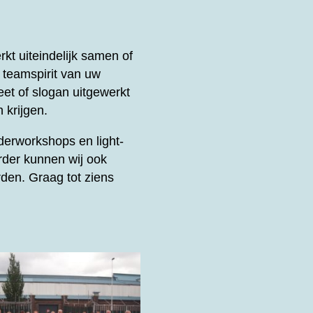
t uiteindelijk samen of
e teamspirit van uw
et of slogan uitgewerkt
 krijgen.
derworkshops en light-
rder kunnen wij ook
den. Graag tot ziens