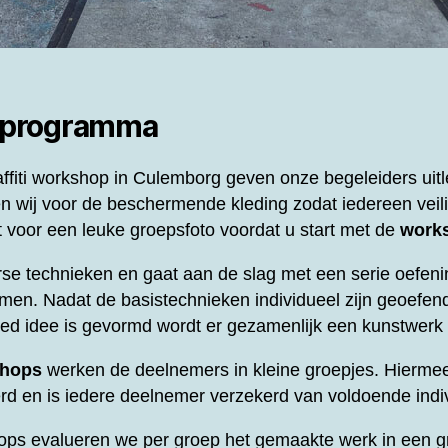
 programma
ffiti workshop in Culemborg geven onze begeleiders uitl
n wij voor de beschermende kleding zodat iedereen veili
voor een leuke groepsfoto voordat u start met de
work
se technieken en gaat aan de slag met een serie oefeni
men. Nadat de basistechnieken individueel zijn geoefend
oed idee is gevormd wordt er gezamenlijk een kunstwer
shops
werken de deelnemers in kleine groepjes. Hierme
d en is iedere deelnemer verzekerd van voldoende indi
ops evalueren we per groep het gemaakte werk in een gr