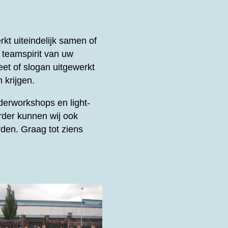
t uiteindelijk samen of
e teamspirit van uw
et of slogan uitgewerkt
 krijgen.
derworkshops en light-
rder kunnen wij ook
den. Graag tot ziens