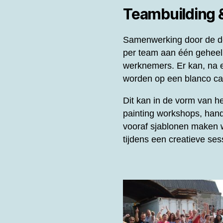
Teambuilding
Samenwerking door de de
per team aan één gehee
werknemers. Er kan, na e
worden op een blanco can
Dit kan in de vorm van 
painting workshops, hand
vooraf sjablonen maken w
tijdens een creatieve se