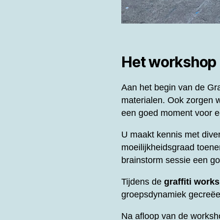
Het workshop
Aan het begin van de
Gra
materialen. Ook zorgen w
een goed moment voor ee
U maakt kennis met diver
moeilijkheidsgraad toene
brainstorm sessie een g
Tijdens de
graffiti work
groepsdynamiek gecreëer
Na afloop van de worksh