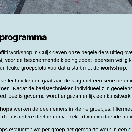
 programma
ffiti workshop in Cuijk geven onze begeleiders uitleg ov
ij voor de beschermende kleding zodat iedereen veilig k
n leuke groepsfoto voordat u start met de
workshop
.
se technieken en gaat aan de slag met een serie oefeni
men. Nadat de basistechnieken individueel zijn geoefend
oed idee is gevormd wordt er gezamenlijk een kunstwer
shops
werken de deelnemers in kleine groepjes. Hierme
d en is iedere deelnemer verzekerd van voldoende indi
ops evalueren we per groep het gemaakte werk in een gr