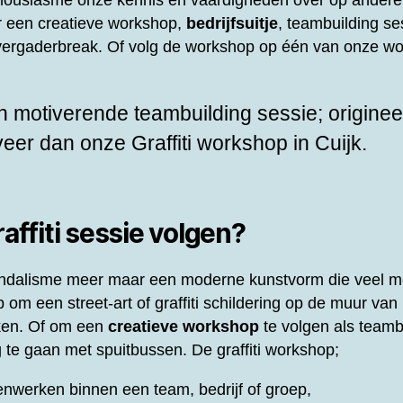
thousiasme onze kennis en vaardigheden over op andere
or een creatieve workshop,
bedrijfsuitje
, teambuilding ses
f vergaderbreak. Of volg de workshop op één van onze wo
 motiverende teambuilding sessie; origineel
rveer dan onze
Graffiti workshop in Cuijk.
ffiti sessie volgen?
 vandalisme meer maar een moderne kunstvorm die veel m
om een street-art of graffiti schildering op de muur van 
ken. Of om een
creatieve workshop
te volgen als teamb
 te gaan met spuitbussen. De graffiti workshop;
nwerken binnen een team, bedrijf of groep,