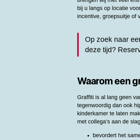
brengen wij met veel en
bij u langs op locatie vo
incentive, groepsuitje o
Op zoek naar een
deze tijd? Rese
Waarom een gra
Graffiti is al lang geen
tegenwoordig dan ook hip 
kinderkamer te laten ma
met collega’s aan de slag
bevordert het same