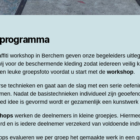
 programma
ffiti workshop in Berchem geven onze begeleiders uitleg
ij voor de beschermende kleding zodat iedereen veilig k
n leuke groepsfoto voordat u start met de
workshop
.
se technieken en gaat aan de slag met een serie oefeni
men. Nadat de basistechnieken individueel zijn geoefend
oed idee is gevormd wordt er gezamenlijk een kunstwer
shops
werken de deelnemers in kleine groepjes. Hierme
d en is iedere deelnemer verzekerd van voldoende indi
ops evalueren we per groep het gemaakte werk in een gr