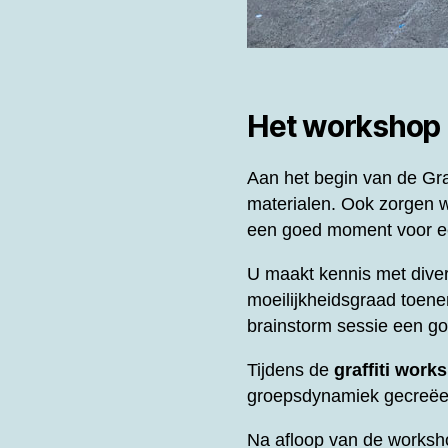
Het workshop
Aan het begin van de
Gra
materialen. Ook zorgen w
een goed moment voor ee
U maakt kennis met diver
moeilijkheidsgraad toene
brainstorm sessie een g
Tijdens de
graffiti work
groepsdynamiek gecreëer
Na afloop van de worksh