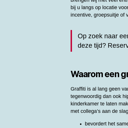
brengen wij met veel en
bij u langs op locatie vo
incentive, groepsuitje o
Op zoek naar een
deze tijd? Rese
Waarom een gra
Graffiti is al lang geen
tegenwoordig dan ook hip 
kinderkamer te laten ma
met collega’s aan de slag
bevordert het same