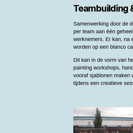
Teambuilding
Samenwerking door de de
per team aan één gehee
werknemers. Er kan, na e
worden op een blanco can
Dit kan in de vorm van 
painting workshops, hand
vooraf sjablonen maken w
tijdens een creatieve se