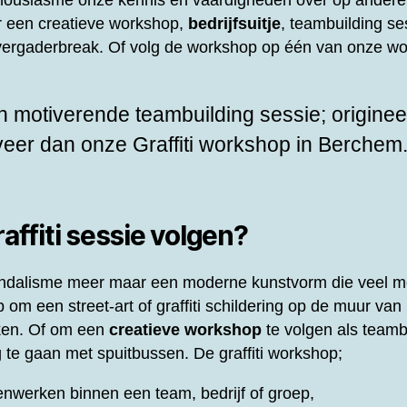
thousiasme onze kennis en vaardigheden over op andere
or een creatieve workshop,
bedrijfsuitje
, teambuilding ses
f vergaderbreak. Of volg de workshop op één van onze wo
 motiverende teambuilding sessie; origineel
rveer dan onze
Graffiti workshop in Berchem
ffiti sessie volgen?
 vandalisme meer maar een moderne kunstvorm die veel m
om een street-art of graffiti schildering op de muur van 
ken. Of om een
creatieve workshop
te volgen als teamb
 te gaan met spuitbussen. De graffiti workshop;
nwerken binnen een team, bedrijf of groep,